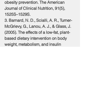
obesity prevention. The American 
Journal of Clinical Nutrition, 91(5), 
1525S–1529S. 
3. Barnard, N. D., Scialli, A. R., Turner-
McGrievy, G., Lanou, A. J., & Glass, J. 
(2005). The effects of a low-fat, plant-
based dietary intervention on body 
weight, metabolism, and insulin 
sensitivity. The American Journal of 
Medicine, 118(9), 991–997. 
4. Turner-McGrievy, G. M., Barnard, N. 
D., & Scialli, A. R. (2007). A Two-Year 
Randomized Weight Loss Trial 
Comparing a Vegan Diet to a More 
Moderate Low-Fat Diet*. Obesity, 15(9), 
2276–2281. 
5. Kahleova, H., Hlozkova, A., 
Fleeman, R., Fletcher, K., Holubkov, R., 
& Barnard, N. (2019). Fat Quantity and 